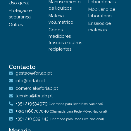
Manuseamento
Laboratoriais
Uso geral
de líquidos
Mobiliário de
Proteção e
Material
laboratório
segurança
volumétrico
Ensaios de
Outros
Copos
materiais
medidores,
frascos e outros
recipientes
Contacto
gestao@forlab.pt
info@forlab.pt
comercial@forlab.pt
tecnica@forlab.pt
+351 219534979
(Chamada para Rede Fixa Nacional)
+351 968707040
(Chamada para Rede Móvel Nacional)
+351 210 539 143
(Chamada para Rede Fixa Nacional)
Morada