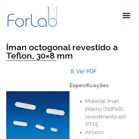
Quem somos
Íman octogonal revestido a
Teflon, 30×8 mm
📄 Ver PDF
Especificações
Material: Íman
interno (NdFeB),
revestimento em
PTFE
Atóxico