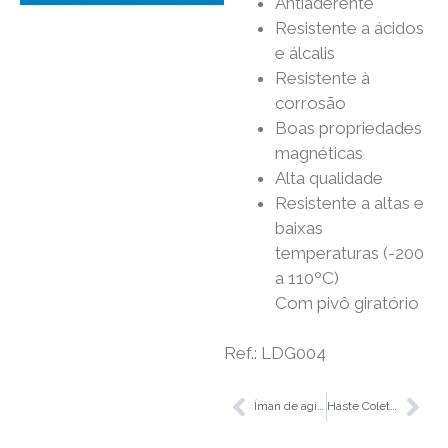
Antiaderente
Resistente a ácidos
e álcalis
Resistente à
corrosão
Boas propriedades
magnéticas
Alta qualidade
Resistente a altas e
baixas
temperaturas (-200
a 110ºC)
Com pivô giratório
Ref.: LDG004
Íman de agitação em forma de estrela, 10×6 mm
Haste Coletora Magnética de 340 mm