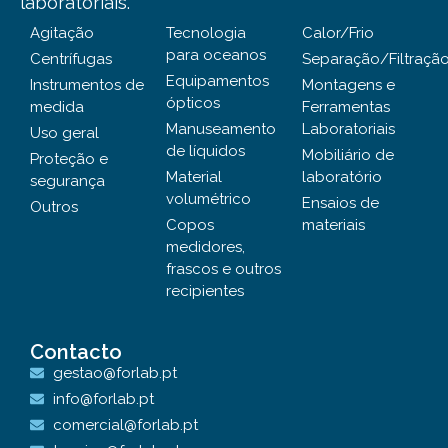
laboratoriais.
Agitação
Tecnologia
Calor/Frio
para oceanos
Centrífugas
Separação/Filtraçã
Equipamentos
Instrumentos de
Montagens e
ópticos
medida
Ferramentas
Manuseamento
Laboratoriais
Uso geral
de líquidos
Mobiliário de
Proteção e
Material
laboratório
segurança
volumétrico
Ensaios de
Outros
Copos
materiais
medidores,
frascos e outros
recipientes
Contacto
gestao@forlab.pt
info@forlab.pt
comercial@forlab.pt