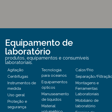
Equipamento de
laboratório
produtos, equipamentos e consumíveis
laboratoriais.
Agitação
Tecnologia
Calor/Frio
para oceanos
Centrífugas
Separação/Filtraçã
Equipamentos
Instrumentos de
Montagens e
ópticos
medida
Ferramentas
Manuseamento
Laboratoriais
Uso geral
de líquidos
Mobiliário de
Proteção e
Material
laboratório
segurança
volumétrico