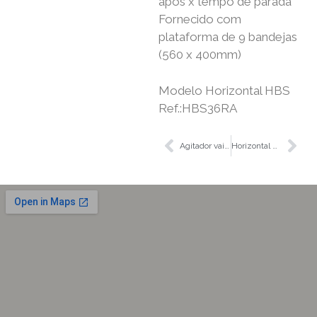
após x tempo de parada
Fornecido com
plataforma de 9 bandejas
(560 x 400mm)
Modelo Horizontal HBS
Ref.:HBS36RA
Agitador vaivén pequeño RSLAB-7
Horizontal MiniE