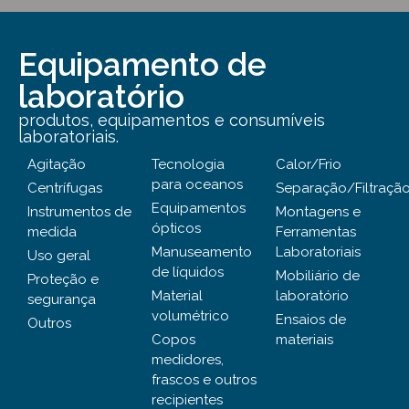
Equipamento de
laboratório
produtos, equipamentos e consumíveis
laboratoriais.
Agitação
Tecnologia
Calor/Frio
para oceanos
Centrífugas
Separação/Filtraçã
Equipamentos
Instrumentos de
Montagens e
ópticos
medida
Ferramentas
Manuseamento
Laboratoriais
Uso geral
de líquidos
Mobiliário de
Proteção e
Material
laboratório
segurança
volumétrico
Ensaios de
Outros
Copos
materiais
medidores,
frascos e outros
recipientes