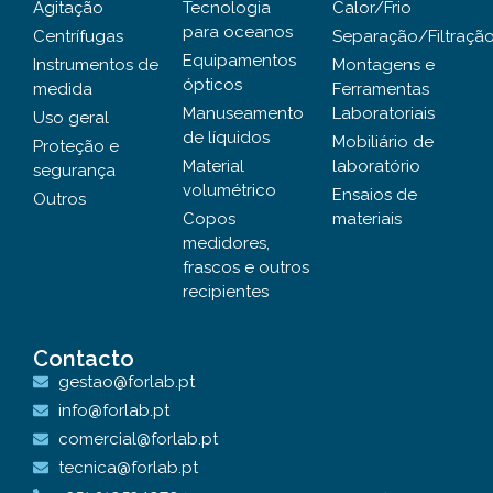
Agitação
Tecnologia
Calor/Frio
para oceanos
Centrífugas
Separação/Filtraçã
Equipamentos
Instrumentos de
Montagens e
ópticos
medida
Ferramentas
Manuseamento
Laboratoriais
Uso geral
de líquidos
Mobiliário de
Proteção e
Material
laboratório
segurança
volumétrico
Ensaios de
Outros
Copos
materiais
medidores,
frascos e outros
recipientes
Contacto
gestao@forlab.pt
info@forlab.pt
comercial@forlab.pt
tecnica@forlab.pt