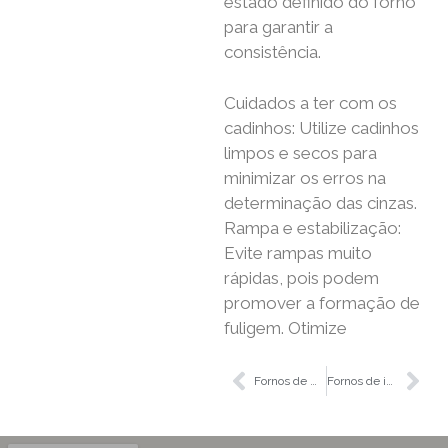
estado definido do forno
para garantir a
consistência.
Cuidados a ter com os
cadinhos: Utilize cadinhos
limpos e secos para
minimizar os erros na
determinação das cinzas.
Rampa e estabilização:
Evite rampas muito
rápidas, pois podem
promover a formação de
fuligem. Otimize
Fornos de mufla até 1100 °C ou 1200 °C
Fornos de incineração com tratamento integrado dos gases de escape até 1100 °C