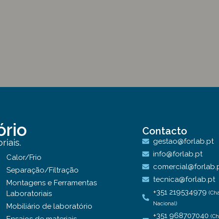
ório
Contacto
gestao@forlab.pt
iais.
info@forlab.pt
Calor/Frio
comercial@forlab.
Separação/Filtração
tecnica@forlab.pt
Montagens e Ferramentas
+351 219534979
Laboratoriais
(Ch
Nacional)
Mobiliário de laboratório
+351 968707040
(C
Ensaios de materiais