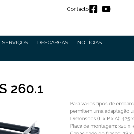
Contacto
SERVIÇOS
DESCARGAS
NOTÍCIAS
S 260.1
Para vários tipos de embarc
permitem uma adaptação uni
Dimensões (L x P x A): 425 
Placa de montagem: 320 x
Capacidade do frasco: 28 x 2