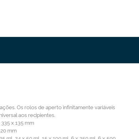
ações. Os rolos de aperto infinitamente variáveis
versal aos recipientes.
x 335 x 135 mm
 320 mm
5 ml, 24 x 50 ml, 15 x 100 ml, 6 x 250 ml, 6 x 500