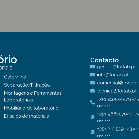
ório
Contacto
gestao@forlab.pt
iais.
info@forlab.pt
Calor/Frio
comercial@forlab.
Separação/Filtração
tecnica@forlab.pt
Montagens e Ferramentas
+351 219534979
Laboratoriais
(Ch
Nacional)
Mobiliário de laboratório
+351 968707040
(C
Ensaios de materiais
Nacional)
+351 210 539 143
(Ch
Nacional)