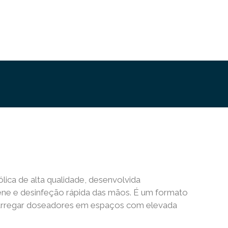
lica de alta qualidade, desenvolvida
iene e desinfeção rápida das mãos. É um formato
recarregar doseadores em espaços com elevada