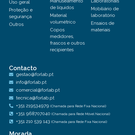
Manuseamento
Laboratoriais
Uso geral
de líquidos
Mobiliário de
Proteção e
Material
laboratório
segurança
volumétrico
Ensaios de
Outros
Copos
materiais
medidores,
frascos e outros
recipientes
Contacto
gestao@forlab.pt
info@forlab.pt
comercial@forlab.pt
tecnica@forlab.pt
+351 219534979
(Chamada para Rede Fixa Nacional)
+351 968707040
(Chamada para Rede Móvel Nacional)
+351 210 539 143
(Chamada para Rede Fixa Nacional)
Morada