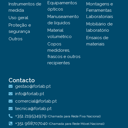
Equipamentos
Instrumentos de
Montagens e
ópticos
medida
Ferramentas
Manuseamento
Laboratoriais
Uso geral
de líquidos
Mobiliário de
Proteção e
Material
laboratório
segurança
volumétrico
Ensaios de
Outros
Copos
materiais
medidores,
frascos e outros
recipientes
Contacto
gestao@forlab.pt
info@forlab.pt
comercial@forlab.pt
tecnica@forlab.pt
+351 219534979
(Chamada para Rede Fixa Nacional)
+351 968707040
(Chamada para Rede Móvel Nacional)