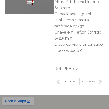
Altura útil de enchimento:
600 mm
Capacidade: 430 ml
Junta com ranhura
retificada 29/32
Chave em Teflon (orifício
0-2,5 mm)
Disco de vidro sinterizado
– porosidade 0
Ref.: PKB012
Coluna de vidro para cromatografia, torneira de Teflon, 20×400 mm, junta 29/32
Coluna de vidro para cromatografia, torneira de Teflon, 10×200 mm, junta 14/23