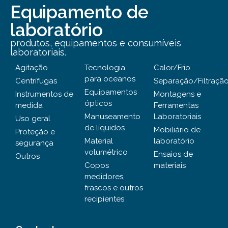
Equipamento de
laboratório
produtos, equipamentos e consumíveis
laboratoriais.
Agitação
Tecnologia
Calor/Frio
para oceanos
Centrífugas
Separação/Filtraçã
Equipamentos
Instrumentos de
Montagens e
ópticos
medida
Ferramentas
Manuseamento
Laboratoriais
Uso geral
de líquidos
Mobiliário de
Proteção e
Material
laboratório
segurança
volumétrico
Ensaios de
Outros
Copos
materiais
medidores,
frascos e outros
recipientes