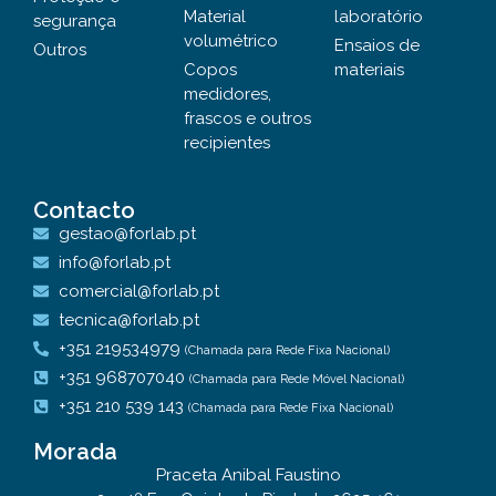
Material
laboratório
segurança
volumétrico
Ensaios de
Outros
Copos
materiais
medidores,
frascos e outros
recipientes
Contacto
gestao@forlab.pt
info@forlab.pt
comercial@forlab.pt
tecnica@forlab.pt
+351 219534979
(Chamada para Rede Fixa Nacional)
+351 968707040
(Chamada para Rede Móvel Nacional)
+351 210 539 143
(Chamada para Rede Fixa Nacional)
Morada
Praceta Anibal Faustino