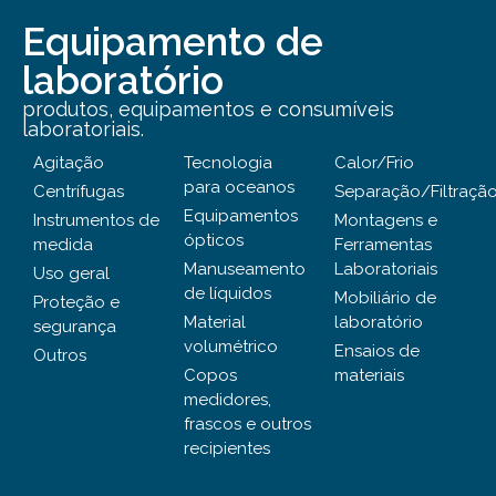
Equipamento de
laboratório
produtos, equipamentos e consumíveis
laboratoriais.
Agitação
Tecnologia
Calor/Frio
para oceanos
Centrífugas
Separação/Filtraçã
Equipamentos
Instrumentos de
Montagens e
ópticos
medida
Ferramentas
Manuseamento
Laboratoriais
Uso geral
de líquidos
Mobiliário de
Proteção e
Material
laboratório
segurança
volumétrico
Ensaios de
Outros
Copos
materiais
medidores,
frascos e outros
recipientes