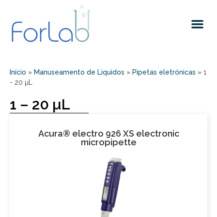
Quem somos
Início
»
Manuseamento de Liquidos
»
Pipetas eletrónicas
»
1
- 20 µL
1 – 20 µL
Acura® electro 926 XS electronic
micropipette