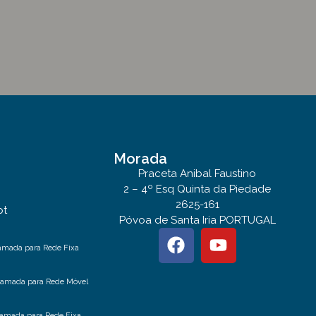
Morada
Praceta Anibal Faustino
2 – 4º Esq Quinta da Piedade
2625-161
pt
Póvoa de Santa Iria PORTUGAL
amada para Rede Fixa
hamada para Rede Móvel
amada para Rede Fixa