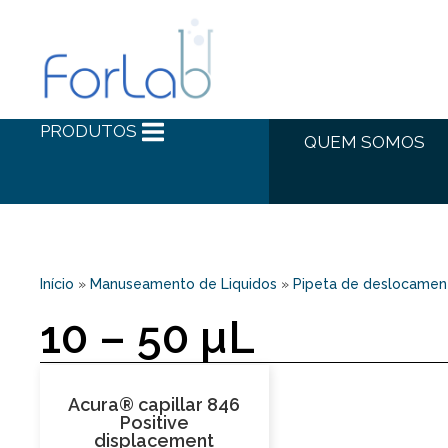
PRODUTOS
QUEM SOMOS
Início
»
Manuseamento de Liquidos
»
Pipeta de deslocament
10 – 50 µL
Acura® capillar 846
Positive
displacement