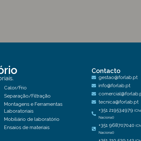
ório
Contacto
gestao@forlab.pt
iais.
info@forlab.pt
Calor/Frio
comercial@forlab.
Separação/Filtração
tecnica@forlab.pt
Montagens e Ferramentas
+351 219534979
Laboratoriais
(Ch
Nacional)
Mobiliário de laboratório
+351 968707040
(C
Ensaios de materiais
Nacional)
+351 210 539 143
(Ch