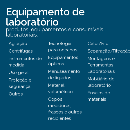
Equipamento de
laboratório
produtos, equipamentos e consumíveis
laboratoriais.
Agitação
Tecnologia
Calor/Frio
para oceanos
Centrífugas
Separação/Filtraçã
Equipamentos
Instrumentos de
Montagens e
ópticos
medida
Ferramentas
Manuseamento
Laboratoriais
Uso geral
de líquidos
Mobiliário de
Proteção e
Material
laboratório
segurança
volumétrico
Ensaios de
Outros
Copos
materiais
medidores,
frascos e outros
recipientes