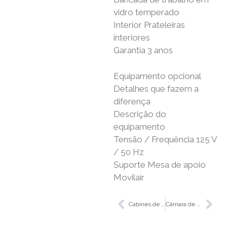
vidro temperado
Interior Prateleiras
interiores
Garantia 3 anos
Equipamento opcional
Detalhes que fazem a
diferença
Descrição do
equipamento
Tensão / Frequência 125 V
/ 50 Hz
Suporte Mesa de apoio
Movilair
Cabines de fluxo laminar horizontal HZ-1, HZ-2, HZ-3 y HZ-4
Câmara de pesagem de precisão W-2