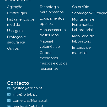
Agitação
Tecnologia
Calor/Frio
para oceanos
Centrífugas
Separação/Filtraçã
Equipamentos
Instrumentos de
Montagens e
ópticos
medida
Ferramentas
Manuseamento
Laboratoriais
Uso geral
de líquidos
Mobiliário de
Proteção e
Material
laboratório
segurança
volumétrico
Ensaios de
Outros
Copos
materiais
medidores,
frascos e outros
recipientes
Contacto
gestao@forlab.pt
info@forlab.pt
comercial@forlab.pt
tecnica@forlab.pt