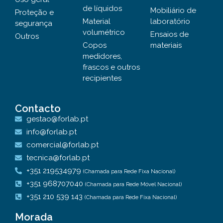
de líquidos
Mobiliário de
Proteção e
Material
laboratório
segurança
volumétrico
Ensaios de
Outros
Copos
materiais
medidores,
frascos e outros
recipientes
Contacto
gestao@forlab.pt
info@forlab.pt
comercial@forlab.pt
tecnica@forlab.pt
+351 219534979
(Chamada para Rede Fixa Nacional)
+351 968707040
(Chamada para Rede Móvel Nacional)
+351 210 539 143
(Chamada para Rede Fixa Nacional)
Morada