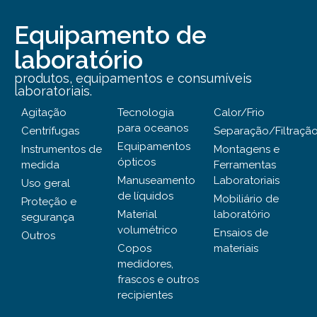
Equipamento de
laboratório
produtos, equipamentos e consumíveis
laboratoriais.
Agitação
Tecnologia
Calor/Frio
para oceanos
Centrífugas
Separação/Filtraçã
Equipamentos
Instrumentos de
Montagens e
ópticos
medida
Ferramentas
Manuseamento
Laboratoriais
Uso geral
de líquidos
Mobiliário de
Proteção e
Material
laboratório
segurança
volumétrico
Ensaios de
Outros
Copos
materiais
medidores,
frascos e outros
recipientes