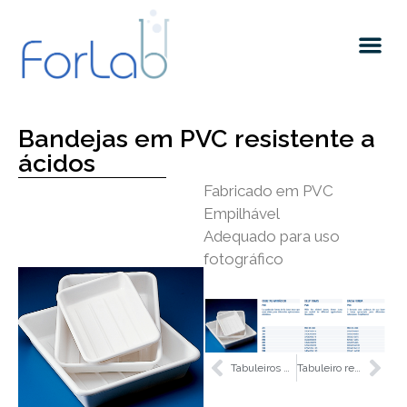
Quem somos
Bandejas em PVC resistente a
ácidos
Fabricado em PVC
Empilhável
Adequado para uso
fotográfico
Tabuleiros de poliestireno
Tabuleiro retangular em aço inoxidável para instrumentos.