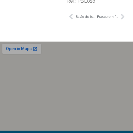
Ref.: PBL018
Balão de fundo redondo Esm 29/32, 100 mL, Glassco
Frasco em forma de coração com 1 gargalo, 50 mL, Glassco