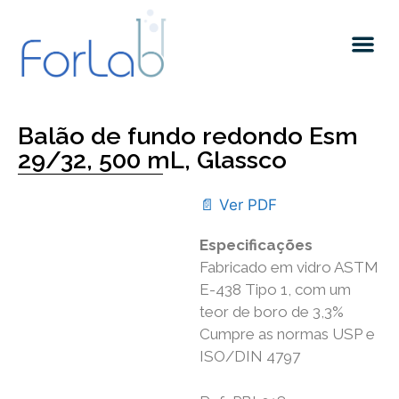
Quem somos
Balão de fundo redondo Esm
29/32, 500 mL, Glassco
📄 Ver PDF
Especificações
Fabricado em vidro ASTM
E-438 Tipo 1, com um
teor de boro de 3,3%
Cumpre as normas USP e
ISO/DIN 4797