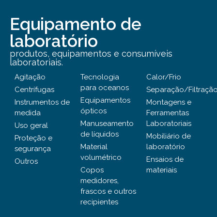
Equipamento de
laboratório
produtos, equipamentos e consumíveis
laboratoriais.
Agitação
Tecnologia
Calor/Frio
para oceanos
Centrífugas
Separação/Filtraçã
Equipamentos
Instrumentos de
Montagens e
ópticos
medida
Ferramentas
Manuseamento
Laboratoriais
Uso geral
de líquidos
Mobiliário de
Proteção e
Material
laboratório
segurança
volumétrico
Ensaios de
Outros
Copos
materiais
medidores,
frascos e outros
recipientes