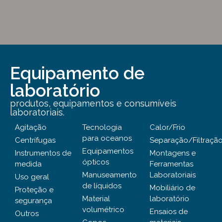
Equipamento de
laboratório
produtos, equipamentos e consumíveis
laboratoriais.
Agitação
Tecnologia
Calor/Frio
para oceanos
Centrífugas
Separação/Filtraçã
Equipamentos
Instrumentos de
Montagens e
ópticos
medida
Ferramentas
Manuseamento
Laboratoriais
Uso geral
de líquidos
Mobiliário de
Proteção e
Material
laboratório
segurança
volumétrico
Ensaios de
Outros