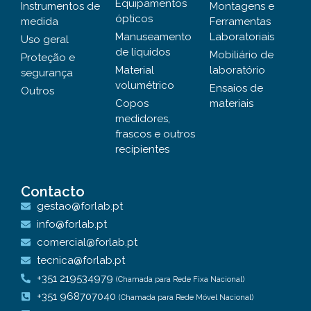
Equipamentos
Instrumentos de
Montagens e
ópticos
medida
Ferramentas
Manuseamento
Laboratoriais
Uso geral
de líquidos
Mobiliário de
Proteção e
Material
laboratório
segurança
volumétrico
Ensaios de
Outros
Copos
materiais
medidores,
frascos e outros
recipientes
Contacto
gestao@forlab.pt
info@forlab.pt
comercial@forlab.pt
tecnica@forlab.pt
+351 219534979
(Chamada para Rede Fixa Nacional)
+351 968707040
(Chamada para Rede Móvel Nacional)