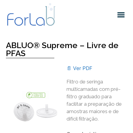
Quem somos
ABLUO® Supreme – Livre de
PFAS
📄 Ver PDF
Filtro de seringa
multicamadas com pré-
filtro graduado para
facilitar a preparação de
amostras maiores e de
difícil filtração.