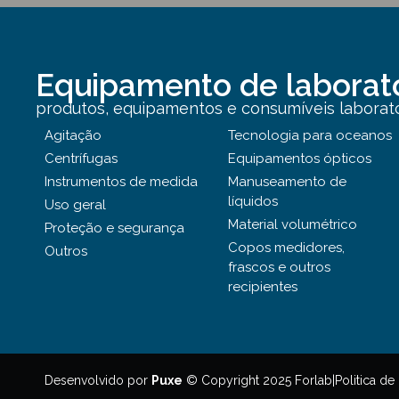
Equipamento de laborat
produtos, equipamentos e consumíveis laborator
Agitação
Tecnologia para oceanos
Centrífugas
Equipamentos ópticos
Instrumentos de medida
Manuseamento de
líquidos
Uso geral
Material volumétrico
Proteção e segurança
Copos medidores,
Outros
frascos e outros
recipientes
Politica de
Desenvolvido por
Puxe
© Copyright 2025 Forlab
|