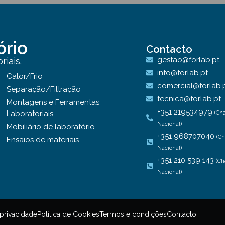
ório
Contacto
gestao@forlab.pt
iais.
info@forlab.pt
Calor/Frio
comercial@forlab.
Separação/Filtração
tecnica@forlab.pt
Montagens e Ferramentas
+351 219534979
Laboratoriais
(Ch
Nacional)
Mobiliário de laboratório
+351 968707040
(C
Ensaios de materiais
Nacional)
+351 210 539 143
(Ch
Nacional)
 privacidade
Política de Cookies
Termos e condições
Contacto