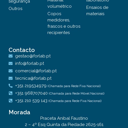
Material
laboratório
segurança
volumétrico
Ensaios de
Outros
Copos
materiais
medidores,
frascos e outros
recipientes
Contacto
gestao@forlab.pt
info@forlab.pt
comercial@forlab.pt
tecnica@forlab.pt
+351 219534979
(Chamada para Rede Fixa Nacional)
+351 968707040
(Chamada para Rede Móvel Nacional)
+351 210 539 143
(Chamada para Rede Fixa Nacional)
Morada
Praceta Anibal Faustino
2 – 4º Esq Quinta da Piedade 2625-161