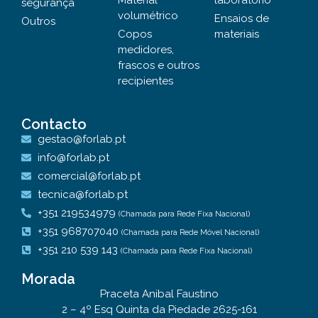
Material
laboratório
segurança
volumétrico
Ensaios de
Outros
Copos
materiais
medidores,
frascos e outros
recipientes
Contacto
gestao@forlab.pt
info@forlab.pt
comercial@forlab.pt
tecnica@forlab.pt
+351 219534979
(Chamada para Rede Fixa Nacional)
+351 968707040
(Chamada para Rede Móvel Nacional)
+351 210 539 143
(Chamada para Rede Fixa Nacional)
Morada
Praceta Anibal Faustino
2 – 4º Esq Quinta da Piedade 2625-161