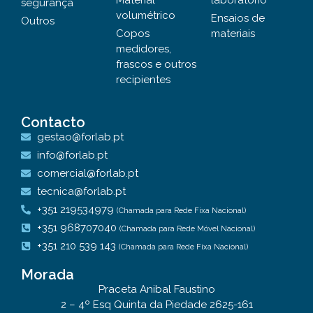
Material
laboratório
segurança
volumétrico
Ensaios de
Outros
Copos
materiais
medidores,
frascos e outros
recipientes
Contacto
gestao@forlab.pt
info@forlab.pt
comercial@forlab.pt
tecnica@forlab.pt
+351 219534979
(Chamada para Rede Fixa Nacional)
+351 968707040
(Chamada para Rede Móvel Nacional)
+351 210 539 143
(Chamada para Rede Fixa Nacional)
Morada
Praceta Anibal Faustino
2 – 4º Esq Quinta da Piedade 2625-161