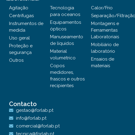
Agitação
Tecnologia
Calor/Frio
para oceanos
Centrífugas
Separação/Filtraçã
Equipamentos
Instrumentos de
Montagens e
ópticos
medida
Ferramentas
Manuseamento
Laboratoriais
Uso geral
de líquidos
Mobiliário de
Proteção e
Material
laboratório
segurança
volumétrico
Ensaios de
Outros
Copos
materiais
medidores,
frascos e outros
recipientes
Contacto
gestao@forlab.pt
info@forlab.pt
comercial@forlab.pt
tecnica@forlab.pt