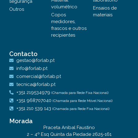
Material
laboratório
segurança
volumétrico
Ensaios de
Outros
Copos
materiais
medidores,
frascos e outros
recipientes
Contacto
gestao@forlab.pt
info@forlab.pt
comercial@forlab.pt
tecnica@forlab.pt
+351 219534979
(Chamada para Rede Fixa Nacional)
+351 968707040
(Chamada para Rede Móvel Nacional)
+351 210 539 143
(Chamada para Rede Fixa Nacional)
Morada
Praceta Anibal Faustino
2 – 4º Esq Quinta da Piedade 2625-161