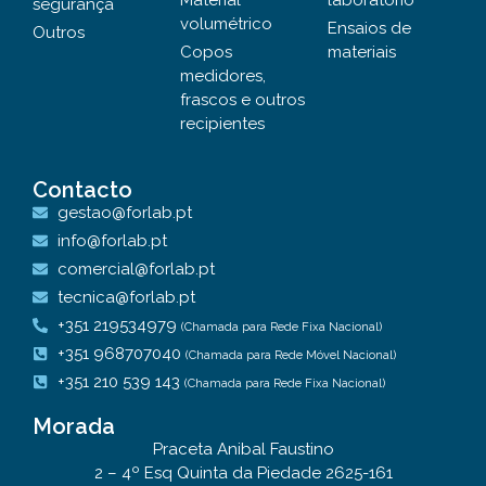
Material
laboratório
segurança
volumétrico
Ensaios de
Outros
Copos
materiais
medidores,
frascos e outros
recipientes
Contacto
gestao@forlab.pt
info@forlab.pt
comercial@forlab.pt
tecnica@forlab.pt
+351 219534979
(Chamada para Rede Fixa Nacional)
+351 968707040
(Chamada para Rede Móvel Nacional)
+351 210 539 143
(Chamada para Rede Fixa Nacional)
Morada
Praceta Anibal Faustino
2 – 4º Esq Quinta da Piedade 2625-161