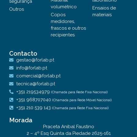
Material
laboratório
segurança
volumétrico
Ensaios de
Outros
Copos
materiais
medidores,
frascos e outros
recipientes
Contacto
gestao@forlab.pt
info@forlab.pt
comercial@forlab.pt
tecnica@forlab.pt
+351 219534979
(Chamada para Rede Fixa Nacional)
+351 968707040
(Chamada para Rede Móvel Nacional)
+351 210 539 143
(Chamada para Rede Fixa Nacional)
Morada
Praceta Anibal Faustino
2 – 4º Esq Quinta da Piedade 2625-161