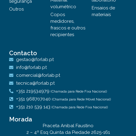
Material
laboratório
segurança
volumétrico
Ensaios de
Outros
Copos
materiais
medidores,
frascos e outros
recipientes
Contacto
gestao@forlab.pt
info@forlab.pt
comercial@forlab.pt
tecnica@forlab.pt
+351 219534979
(Chamada para Rede Fixa Nacional)
+351 968707040
(Chamada para Rede Móvel Nacional)
+351 210 539 143
(Chamada para Rede Fixa Nacional)
Morada
Praceta Anibal Faustino
2 – 4º Esq Quinta da Piedade 2625-161