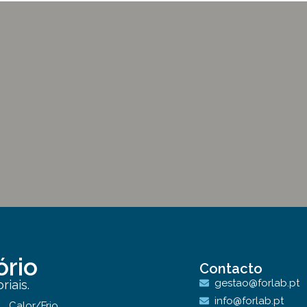
ório
Contacto
gestao@forlab.pt
iais.
info@forlab.pt
Calor/Frio