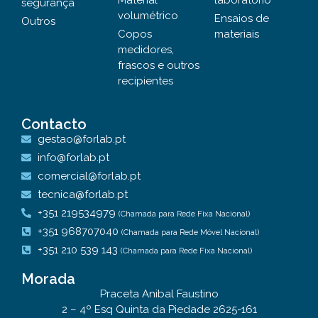
Material
laboratório
segurança
volumétrico
Ensaios de
Outros
Copos
materiais
medidores,
frascos e outros
recipientes
Contacto
gestao@forlab.pt
info@forlab.pt
comercial@forlab.pt
tecnica@forlab.pt
+351 219534979
(Chamada para Rede Fixa Nacional)
+351 968707040
(Chamada para Rede Móvel Nacional)
+351 210 539 143
(Chamada para Rede Fixa Nacional)
Morada
Praceta Anibal Faustino
2 – 4º Esq Quinta da Piedade 2625-161