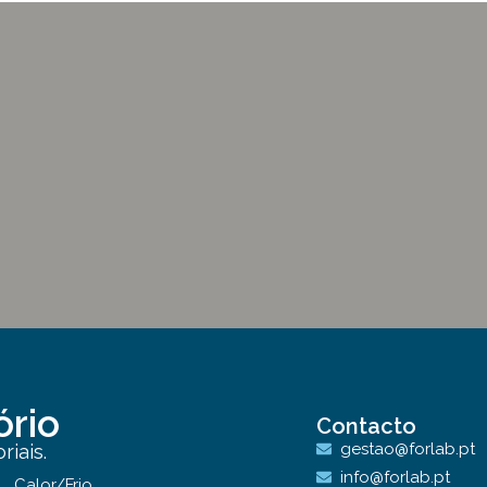
ório
Contacto
gestao@forlab.pt
iais.
info@forlab.pt
Calor/Frio