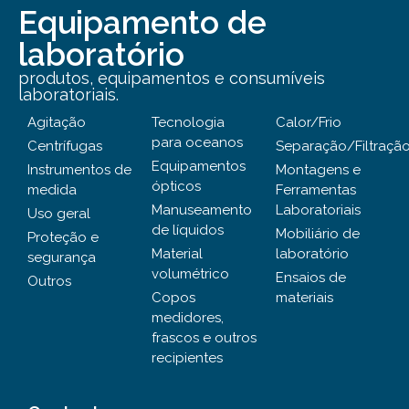
Equipamento de
laboratório
produtos, equipamentos e consumíveis
laboratoriais.
Agitação
Tecnologia
Calor/Frio
para oceanos
Centrífugas
Separação/Filtraçã
Equipamentos
Instrumentos de
Montagens e
ópticos
medida
Ferramentas
Manuseamento
Laboratoriais
Uso geral
de líquidos
Mobiliário de
Proteção e
Material
laboratório
segurança
volumétrico
Ensaios de
Outros
Copos
materiais
medidores,
frascos e outros
recipientes