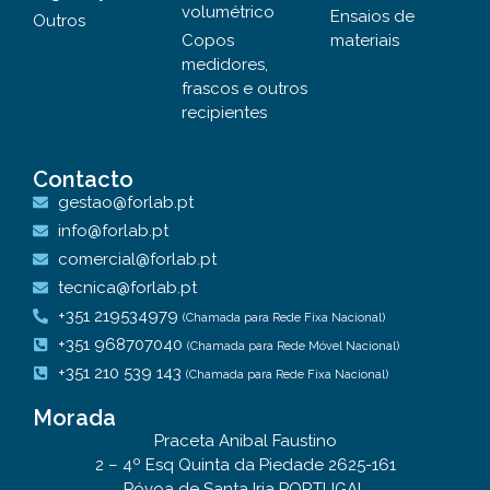
volumétrico
Ensaios de
Outros
Copos
materiais
medidores,
frascos e outros
recipientes
Contacto
gestao@forlab.pt
info@forlab.pt
comercial@forlab.pt
tecnica@forlab.pt
+351 219534979
(Chamada para Rede Fixa Nacional)
+351 968707040
(Chamada para Rede Móvel Nacional)
+351 210 539 143
(Chamada para Rede Fixa Nacional)
Morada
Praceta Anibal Faustino
2 – 4º Esq Quinta da Piedade 2625-161
Póvoa de Santa Iria PORTUGAL