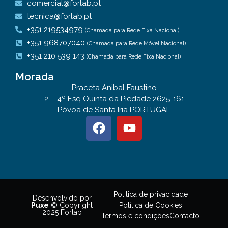
comercial@forlab.pt
tecnica@forlab.pt
+351 219534979
(Chamada para Rede Fixa Nacional)
+351 968707040
(Chamada para Rede Móvel Nacional)
+351 210 539 143
(Chamada para Rede Fixa Nacional)
Morada
Praceta Anibal Faustino
2 – 4º Esq Quinta da Piedade 2625-161
Póvoa de Santa Iria PORTUGAL
Politica de privacidade
Desenvolvido por
Política de Cookies
Puxe
© Copyright
2025 Forlab
Termos e condições
Contacto