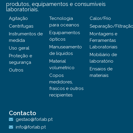
produtos, equipamentos e consumíveis
laboratoriais.
Agitação
Tecnologia
Calor/Frio
para oceanos
Centrífugas
Separação/Filtraçã
Equipamentos
Instrumentos de
Montagens e
ópticos
medida
Ferramentas
Manuseamento
Laboratoriais
Uso geral
de líquidos
Mobiliário de
Proteção e
Material
laboratório
segurança
volumétrico
Ensaios de
Outros
Copos
materiais
medidores,
frascos e outros
recipientes
Contacto
gestao@forlab.pt
info@forlab.pt