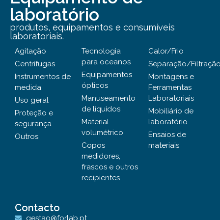
laboratório
produtos, equipamentos e consumíveis
laboratoriais.
Agitação
Tecnologia
Calor/Frio
para oceanos
Centrífugas
Separação/Filtraçã
Equipamentos
Instrumentos de
Montagens e
ópticos
medida
Ferramentas
Manuseamento
Laboratoriais
Uso geral
de líquidos
Mobiliário de
Proteção e
Material
laboratório
segurança
volumétrico
Ensaios de
Outros
Copos
materiais
medidores,
frascos e outros
recipientes
Contacto
gestao@forlab.pt